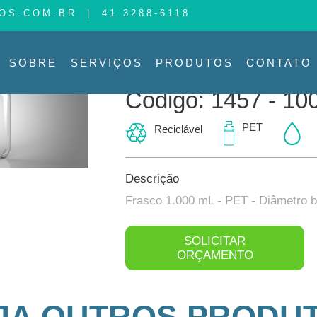
OS.COM.BR
|
41 3288-6118
PRODUTO
PRODUTOS
SOBRE
SERVIÇOS
PRODUTOS
CONTATO
Produtos >
Código: 1457 1000
Código: 1457 - 10
PET
Reciclável
Descrição
Frasco 1.000 mL - PET - Diâmetro 
SOLICITAR
ORÇAMENTO
JA OUTROS PRODU