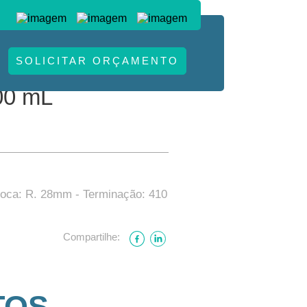
S
SOLICITAR ORÇAMENTO
 mL.
00 mL
boca: R. 28mm - Terminação: 410
Compartilhe:
TOS