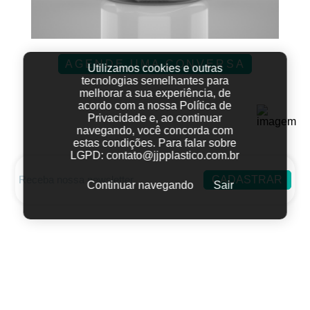
AGENDE UMA CONVERSA
Utilizamos cookies e outras
tecnologias semelhantes para
melhorar a sua experiência, de
acordo com a nossa Política de
Privacidade e, ao continuar
navegando, você concorda com
estas condições.
Para falar sobre
LGPD:
contato@jjpplastico.com.br
CADASTRAR
Continuar navegando
Sair
Fale conosco