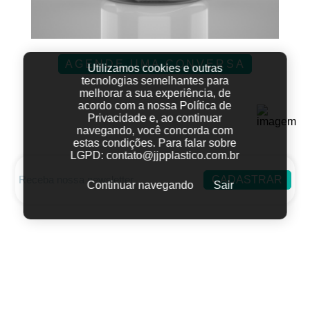
AGENDE UMA CONVERSA
Utilizamos cookies e outras
tecnologias semelhantes para
melhorar a sua experiência, de
acordo com a nossa Política de
Privacidade e, ao continuar
navegando, você concorda com
estas condições.
Para falar sobre
LGPD:
contato@jjpplastico.com.br
CADASTRAR
Continuar navegando
Sair
Fale conosco