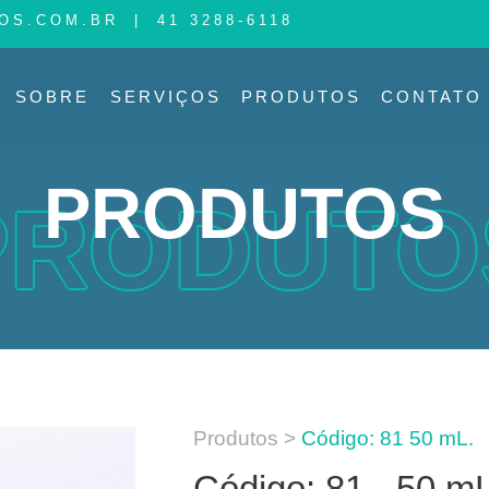
OS.COM.BR
|
41 3288-6118
SOBRE
SERVIÇOS
PRODUTOS
CONTATO
PRODUTOS
PRODUTO
Produtos >
Código: 81 50 mL.
Código: 81 - 50 m