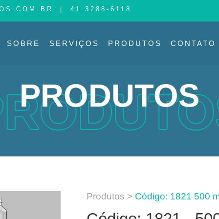
OS.COM.BR
|
41 3288-6118
SOBRE
SERVIÇOS
PRODUTOS
CONTATO
PRODUTOS
PRODUTO
Produtos >
Código: 1821 500 m
Código: 1821 - 50