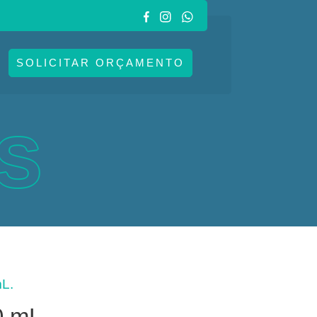
SOLICITAR ORÇAMENTO
S
L.
0 mL