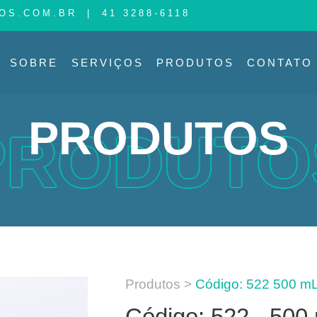
OS.COM.BR
|
41 3288-6118
SOBRE
SERVIÇOS
PRODUTOS
CONTATO
PRODUTOS
PRODUTO
Produtos >
Código: 522 500 mL
Código: 522 - 500