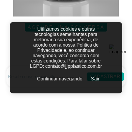
AGENDE UMA CONVERSA
Utilizamos cookies e outras
tecnologias semelhantes para
melhorar a sua experiência, de
acordo com a nossa Política de
Privacidade e, ao continuar
navegando, você concorda com
estas condições.
Para falar sobre
LGPD:
contato@jjpplastico.com.br
CADASTRAR
Continuar navegando
Sair
Fale conosco